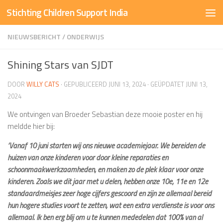
Stichting Children Support India
Doorgaan naar inhoud
NIEUWSBERICHT
/
ONDERWIJS
Shining Stars van SJDT
DOOR
WILLY CATS
· GEPUBLICEERD
JUNI 13, 2024
· GEÜPDATET
JUNI 13,
2024
We ontvingen van Broeder Sebastian deze mooie poster en hij
meldde hier bij:
‘Vanaf 10 juni starten wij ons nieuwe academiejaar. We bereiden de
huizen van onze kinderen voor door kleine reparaties en
schoonmaakwerkzaamheden, en maken zo de plek klaar voor onze
kinderen. Zoals we dit jaar met u delen, hebben onze 10e, 11e en 12e
standaardmeisjes zeer hoge cijfers gescoord en zijn ze allemaal bereid
hun hogere studies voort te zetten, wat een extra verdienste is voor ons
allemaal. Ik ben erg blij om u te kunnen mededelen dat 100% van al