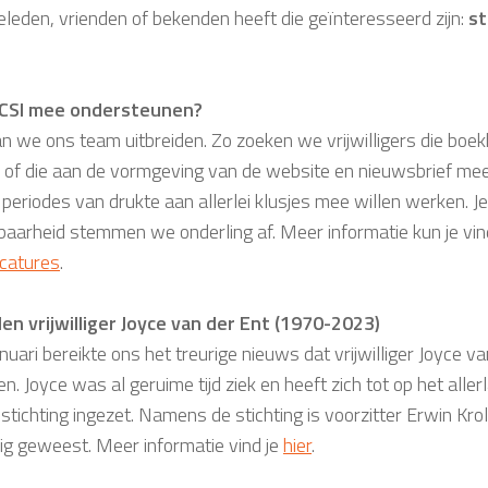
ieleden, vrienden of bekenden heeft die geïnteresseerd zijn:
st
 SCSI mee ondersteunen?
n we ons team uitbreiden. Zo zoeken we vrijwilligers die boe
 of die aan de vormgeving van de website en nieuwsbrief me
n periodes van drukte aan allerlei klusjes mee willen werken. J
baarheid stemmen we onderling af. Meer informatie kun je vin
catures
.
den vrijwilliger Joyce van der Ent (1970-2023)
nuari bereikte ons het treurige nieuws dat vrijwilliger Joyce va
n. Joyce was al geruime tijd ziek en heeft zich tot op het all
stichting ingezet. Namens de stichting is voorzitter Erwin Krol
g geweest. Meer informatie vind je
hier
.