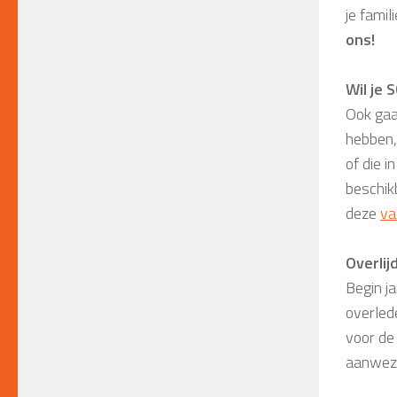
je famil
ons!
Wil je
Ook gaa
hebben,
of die i
beschik
deze
va
Overlij
Begin ja
overlede
voor de 
aanwezi