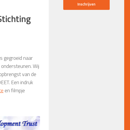
tichting
ls gegroeid naar
 ondersteunen. Wij
e opbrengst van de
DEET. Een indruk
te
en filmpje