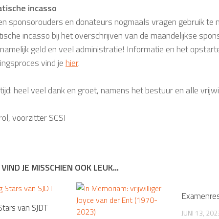
tische incasso
en sponsorouders en donateurs nogmaals vragen gebruik te
ische incasso bij het overschrijven van de maandelijkse spo
namelijk geld en veel administratie! Informatie en het opstart
ingsproces vind je
hier
.
tijd: heel veel dank en groet, namens het bestuur en alle vrijwi
ol, voorzitter SCSI
 VIND JE MISSCHIEN OOK LEUK...
Examenres
Stars van SJDT
JUNI 13, 202