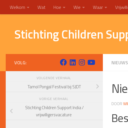
Welkom
Wat
Hoe
Wie
Waar
Vrijwil
Doorgaan naar inhoud
Stichting Children Sup
VOLG:
NIEUWS
VOLGENDE VERHAAL
Nie
Tamol Pongal Festival bij SJDT
VORIGE VERHAAL
DOOR
WI
Stichting Children Support India /
Bes
vrijwilligersvacature