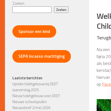
Zoeken
Zoeken
Welk
Chil
Sponsor een kind
Terugb
Na een t
bijna 2
SEPA Incasso machtiging
als bes
kerstact
hiervan
Laatste berichten
op
Face
Update toiletgebouw bij DEET
Jaarverslag 2025
Nieuw toiletgebouw voor DEET
Nieuwe schoolspullen
Nieuwsbrief 2/mei 2026