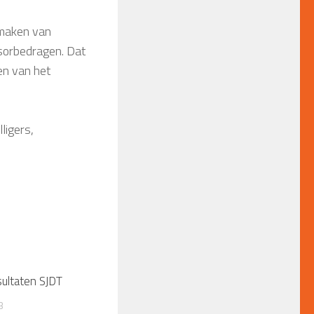
 maken van
nsorbedragen. Dat
en van het
lligers,
ultaten SJDT
3