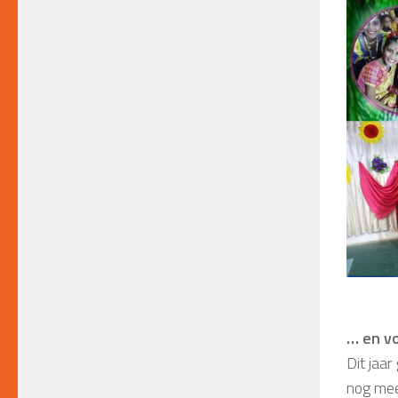
… en vo
Dit jaa
nog mee