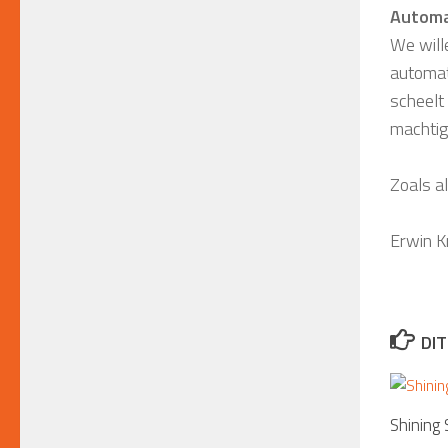
Automa
We will
automat
scheelt 
machtig
Zoals al
Erwin Kr
DIT
Shining 