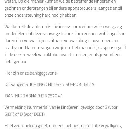
weten. Op die manier kunnen we de betreffende kinderen en
gezinnen onderbrengen bij andere sponsorouders, aangezien zij
onze ondersteuning hard nodig hebben.
Wat betreft de automatische incassoprocedure willen we graag
mededelen dat deze vanwege technische redenen wat langer kan
duren dan verwacht, en zal naar verwachting in november van
start gaan. Daarom vragen we je om het maandelijks sponsorgeld
in de eerste week van oktober over te maken, zoals je voorheen
hebt gedaan.
Hier zijn onze bankgegevens:
Ontvanger: STICHTING CHILDREN SUPPORT INDIA
IBAN: NL20 ABNA 0123 7870 41
Vermelding: Nummer(s) van je kind(eren) gevolgd door S (voor
SJDT) of D (voor DEET).
Heel veel dank en groet, namens het bestuur en alle vrijwilligers,