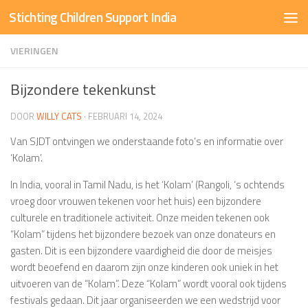
Stichting Children Support India
Doorgaan naar inhoud
VIERINGEN
Bijzondere tekenkunst
DOOR
WILLY CATS
·
FEBRUARI 14, 2024
Van SJDT ontvingen we onderstaande foto’s en informatie over
‘Kolam’.
In India, vooral in Tamil Nadu, is het ‘Kolam’ (Rangoli, ‘s ochtends
vroeg door vrouwen tekenen voor het huis) een bijzondere
culturele en traditionele activiteit. Onze meiden tekenen ook
“Kolam” tijdens het bijzondere bezoek van onze donateurs en
gasten. Dit is een bijzondere vaardigheid die door de meisjes
wordt beoefend en daarom zijn onze kinderen ook uniek in het
uitvoeren van de “Kolam”. Deze “Kolam” wordt vooral ook tijdens
festivals gedaan. Dit jaar organiseerden we een wedstrijd voor