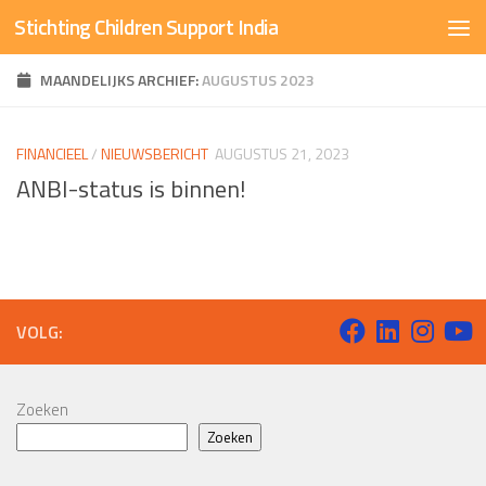
Stichting Children Support India
Doorgaan naar inhoud
MAANDELIJKS ARCHIEF:
AUGUSTUS 2023
FINANCIEEL
/
NIEUWSBERICHT
AUGUSTUS 21, 2023
ANBI-status is binnen!
VOLG:
Zoeken
Zoeken