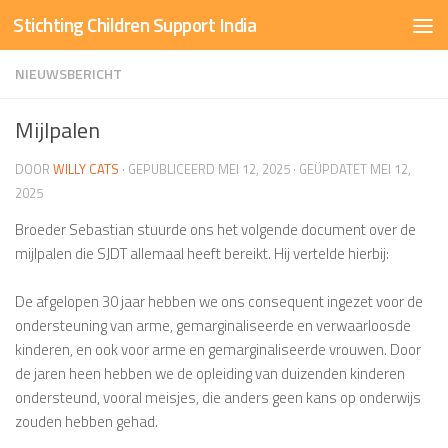
Stichting Children Support India
Doorgaan naar inhoud
NIEUWSBERICHT
Mijlpalen
DOOR
WILLY CATS
· GEPUBLICEERD
MEI 12, 2025
· GEÜPDATET
MEI 12,
2025
Broeder Sebastian stuurde ons het volgende document over de
mijlpalen die SJDT allemaal heeft bereikt. Hij vertelde hierbij:
De afgelopen 30 jaar hebben we ons consequent ingezet voor de
ondersteuning van arme, gemarginaliseerde en verwaarloosde
kinderen, en ook voor arme en gemarginaliseerde vrouwen. Door
de jaren heen hebben we de opleiding van duizenden kinderen
ondersteund, vooral meisjes, die anders geen kans op onderwijs
zouden hebben gehad.