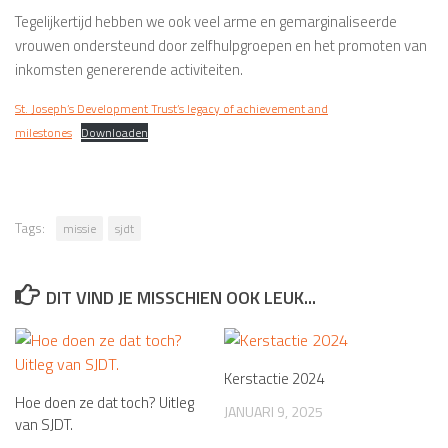
Tegelijkertijd hebben we ook veel arme en gemarginaliseerde
vrouwen ondersteund door zelfhulpgroepen en het promoten van
inkomsten genererende activiteiten.
St. Joseph’s Development Trust’s legacy of achievement and
milestones
Downloaden
Tags:
missie
sjdt
DIT VIND JE MISSCHIEN OOK LEUK...
Kerstactie 2024
Hoe doen ze dat toch? Uitleg
JANUARI 9, 2025
van SJDT.